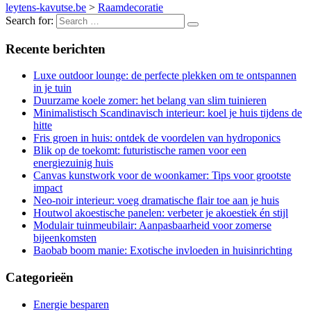
leytens-kavutse.be
>
Raamdecoratie
Search for:
Recente berichten
Luxe outdoor lounge: de perfecte plekken om te ontspannen
in je tuin
Duurzame koele zomer: het belang van slim tuinieren
Minimalistisch Scandinavisch interieur: koel je huis tijdens de
hitte
Fris groen in huis: ontdek de voordelen van hydroponics
Blik op de toekomt: futuristische ramen voor een
energiezuinig huis
Canvas kunstwork voor de woonkamer: Tips voor grootste
impact
Neo-noir interieur: voeg dramatische flair toe aan je huis
Houtwol akoestische panelen: verbeter je akoestiek én stijl
Modulair tuinmeubilair: Aanpasbaarheid voor zomerse
bijeenkomsten
Baobab boom manie: Exotische invloeden in huisinrichting
Categorieën
Energie besparen