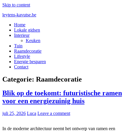
Skip to content
leytens-kavutse.be
Home
Blog interieurstyling: Hoe je kleur en textuur combineert
Lokale gidsen
Interieur
Keuken
Tuin
Raamdecoratie
Lifestyle
Energie besparen
Contact
Categorie:
Raamdecoratie
Blik op de toekomt: futuristische ramen
voor een energiezuinig huis
juli 25, 2026
Luca
Leave a comment
In de moderne architectuur neemt het ontwerp van ramen een