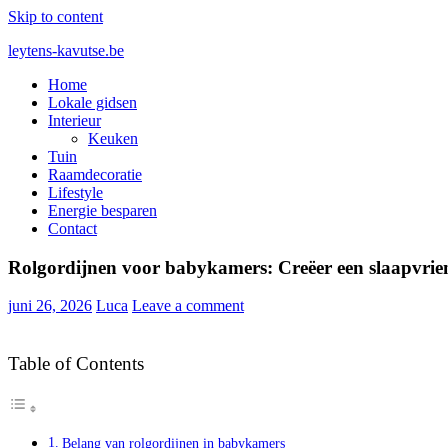
Skip to content
leytens-kavutse.be
Home
Blog interieurstyling: Hoe je kleur en textuur combineert
Lokale gidsen
Interieur
Keuken
Tuin
Raamdecoratie
Lifestyle
Energie besparen
Contact
Rolgordijnen voor babykamers: Creëer een slaapvrie
juni 26, 2026
Luca
Leave a comment
Table of Contents
Belang van rolgordijnen in babykamers