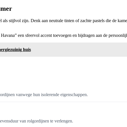
kamer
als stijlvol zijn. Denk aan neutrale tinten of zachte pastels die de kame
s Havana” een sfeervol accent toevoegen en bijdragen aan de persoonli
nergiezuinig huis
lgordijnen vanwege hun isolerende eigenschappen.
evensduur van rolgordijnen te verlengen.