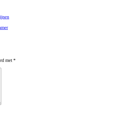
ijnen
amer
erd met
*