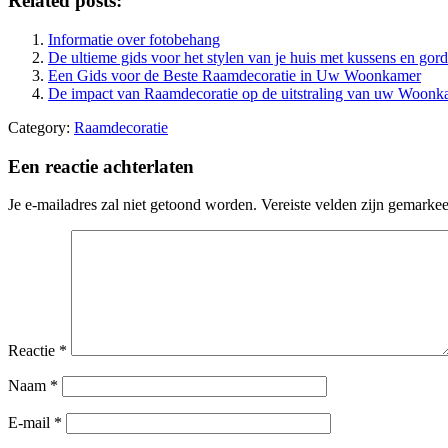
Related posts:
Informatie over fotobehang
De ultieme gids voor het stylen van je huis met kussens en gord
Een Gids voor de Beste Raamdecoratie in Uw Woonkamer
De impact van Raamdecoratie op de uitstraling van uw Woonk
Category:
Raamdecoratie
Een reactie achterlaten
Je e-mailadres zal niet getoond worden.
Vereiste velden zijn gemarke
Reactie
*
Naam
*
E-mail
*