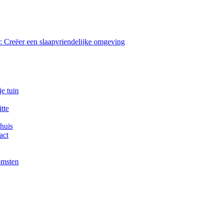
 Creëer een slaapvriendelijke omgeving
e tuin
tte
 huis
act
omsten