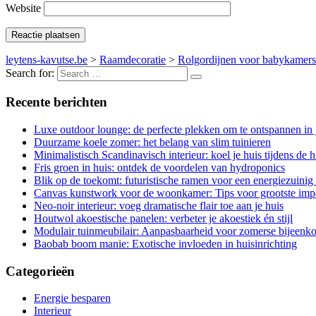
Website
leytens-kavutse.be
>
Raamdecoratie
>
Rolgordijnen voor babykamers:
Search for:
Recente berichten
Luxe outdoor lounge: de perfecte plekken om te ontspannen in j
Duurzame koele zomer: het belang van slim tuinieren
Minimalistisch Scandinavisch interieur: koel je huis tijdens de hi
Fris groen in huis: ontdek de voordelen van hydroponics
Blik op de toekomt: futuristische ramen voor een energiezuinig
Canvas kunstwork voor de woonkamer: Tips voor grootste imp
Neo-noir interieur: voeg dramatische flair toe aan je huis
Houtwol akoestische panelen: verbeter je akoestiek én stijl
Modulair tuinmeubilair: Aanpasbaarheid voor zomerse bijeenk
Baobab boom manie: Exotische invloeden in huisinrichting
Categorieën
Energie besparen
Interieur