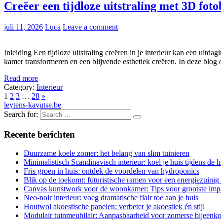
Creëer een tijdloze uitstraling met 3D fot
juli 11, 2026
Luca
Leave a comment
Inleiding Een tijdloze uitstraling creëren in je interieur kan een uit
kamer transformeren en een blijvende esthetiek creëren. In deze blo
Read more
Category:
Interieur
1
2
3
…
28
»
leytens-kavutse.be
Search for:
Recente berichten
Duurzame koele zomer: het belang van slim tuinieren
Minimalistisch Scandinavisch interieur: koel je huis tijdens de hi
Fris groen in huis: ontdek de voordelen van hydroponics
Blik op de toekomt: futuristische ramen voor een energiezuinig
Canvas kunstwork voor de woonkamer: Tips voor grootste imp
Neo-noir interieur: voeg dramatische flair toe aan je huis
Houtwol akoestische panelen: verbeter je akoestiek én stijl
Modulair tuinmeubilair: Aanpasbaarheid voor zomerse bijeenk