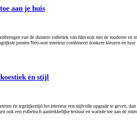
toe aan je huis
menbrengen van de duistere esthetiek van film noir met de moderne en mi
elangrijkste punten Neo-noir interieur combineert donkere kleuren en luxe
oestiek én stijl
eteren én tegelijkertijd het interieur een stijlvolle upgrade te geven, d
n ook een esthetisch aantrekkelijke textuur en warmte toe aan de rui