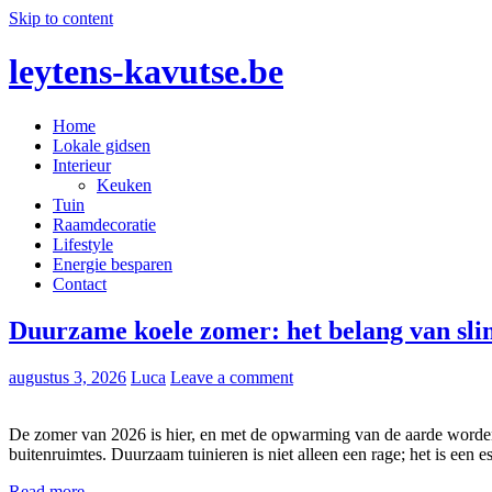
Skip to content
leytens-kavutse.be
Home
Blog interieurstyling: Hoe je kleur en textuur combineert
Lokale gidsen
Interieur
Keuken
Tuin
Raamdecoratie
Lifestyle
Energie besparen
Contact
Duurzame koele zomer: het belang van sli
augustus 3, 2026
Luca
Leave a comment
De zomer van 2026 is hier, en met de opwarming van de aarde worden 
buitenruimtes. Duurzaam tuinieren is niet alleen een rage; het is een 
Read more