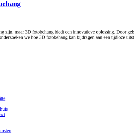
obehang
daging zijn, maar 3D fotobehang biedt een innovatieve oplossing. Door ge
g onderzoeken we hoe 3D fotobehang kan bijdragen aan een tijdloze uits
tte
 huis
act
omsten