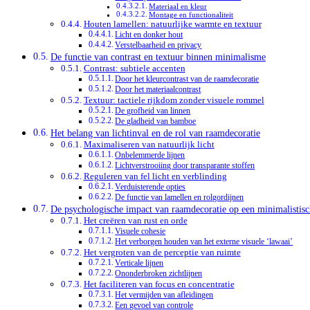
Materiaal en kleur
Montage en functionaliteit
Houten lamellen: natuurlijke warmte en textuur
Licht en donker hout
Verstelbaarheid en privacy
De functie van contrast en textuur binnen minimalisme
Contrast: subtiele accenten
Door het kleurcontrast van de raamdecoratie
Door het materiaalcontrast
Textuur: tactiele rijkdom zonder visuele rommel
De grofheid van linnen
De gladheid van bamboe
Het belang van lichtinval en de rol van raamdecoratie
Maximaliseren van natuurlijk licht
Onbelemmerde lijnen
Lichtverstrooiing door transparante stoffen
Reguleren van fel licht en verblinding
Verduisterende opties
De functie van lamellen en rolgordijnen
De psychologische impact van raamdecoratie op een minimalistisc
Het creëren van rust en orde
Visuele cohesie
Het verborgen houden van het externe visuele ‘lawaai’
Het vergroten van de perceptie van ruimte
Verticale lijnen
Ononderbroken zichtlijnen
Het faciliteren van focus en concentratie
Het vermijden van afleidingen
Een gevoel van controle