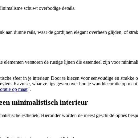
 Minimalisme schuwt overbodige details.
 aan dunne rails, waar de gordijnen elegant overheen glijden, of strakk
ze elementen verstoren de rustige lijnen die essentieel zijn voor mini
tische sfeer in je interieur. Door te kiezen voor eenvoudige en strakke 
van Leytens Kavutse, waar ze tips geven over hoe je wanddecoratie op m
ratie op maat
“.
een minimalistisch interieur
alistische esthetiek. Hieronder worden de meest geschikte opties besp