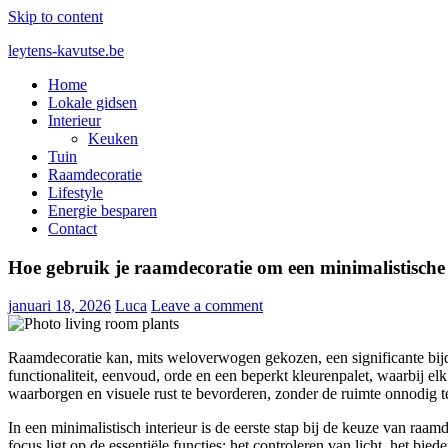
Skip to content
leytens-kavutse.be
Home
Blog interieurstyling: Hoe je kleur en textuur combineert
Lokale gidsen
Interieur
Keuken
Tuin
Raamdecoratie
Lifestyle
Energie besparen
Contact
Hoe gebruik je raamdecoratie om een minimalistische s
januari 18, 2026
Luca
Leave a comment
Raamdecoratie kan, mits weloverwogen gekozen, een significante bijdr
functionaliteit, eenvoud, orde en een beperkt kleurenpalet, waarbij el
waarborgen en visuele rust te bevorderen, zonder de ruimte onnodig t
In een minimalistisch interieur is de eerste stap bij de keuze van ra
focus ligt op de essentiële functies: het controleren van licht, het bi