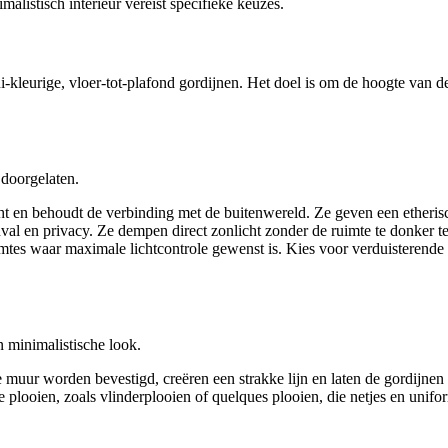
alistisch interieur vereist specifieke keuzes.
leurige, vloer-tot-plafond gordijnen. Het doel is om de hoogte van de r
 doorgelaten.
icht en behoudt de verbinding met de buitenwereld. Ze geven een etherisc
nval en privacy. Ze dempen direct zonlicht zonder de ruimte te donker 
mtes waar maximale lichtcontrole gewenst is. Kies voor verduisterende s
 minimalistische look.
de muur worden bevestigd, creëren een strakke lijn en laten de gordijnen
 plooien, zoals vlinderplooien of quelques plooien, die netjes en unif