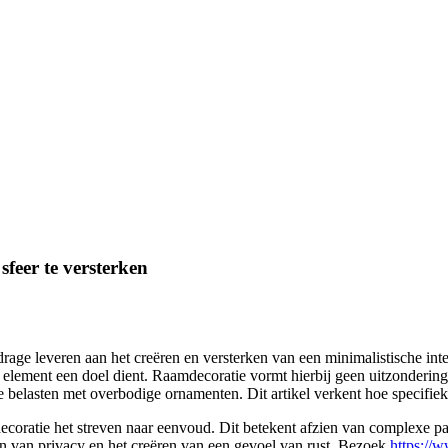
feer te versterken
age leveren aan het creëren en versterken van een minimalistische int
k element een doel dient. Raamdecoratie vormt hierbij geen uitzondering;
e belasten met overbodige ornamenten. Dit artikel verkent hoe specifiek
amdecoratie het streven naar eenvoud. Dit betekent afzien van complexe 
eden van privacy en het creëren van een gevoel van rust. Bezoek
https://