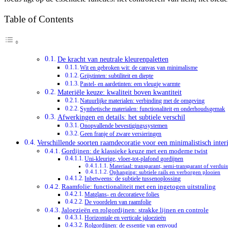
Table of Contents
De kracht van neutrale kleurenpaletten
Wit en gebroken wit: de canvas van minimalisme
Grijstinten: subtiliteit en diepte
Pastel- en aardetinten: een vleugje warmte
Materiële keuze: kwaliteit boven kwantiteit
Natuurlijke materialen: verbinding met de omgeving
Synthetische materialen: functionaliteit en onderhoudsgemak
Afwerkingen en details: het subtiele verschil
Onopvallende bevestigingssystemen
Geen franje of zware versieringen
Verschillende soorten raamdecoratie voor een minimalistisch inter
Gordijnen: de klassieke keuze met een moderne twist
Uni-kleurige, vloer-tot-plafond gordijnen
Materiaal: transparant, semi-transparant of verdui
Ophanging: subtiele rails en verborgen plooien
Inbetweens: de subtiele tussenoplossing
Raamfolie: functionaliteit met een ingetogen uitstraling
Matglans- en decoratieve folies
De voordelen van raamfolie
Jaloezieën en rolgordijnen: strakke lijnen en controle
Horizontale en verticale jaloezieën
Rolgordijnen: de essentie van eenvoud