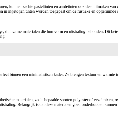
en, kunnen zachte pasteltinten en aardetinten ook deel uitmaken van e
n in ingetogen tinten worden toegepast om de rustieke en opgeruimde 
e, duurzame materialen die hun vorm en uitstraling behouden. Dit betek
ing.
erfect binnen een minimalistisch kader. Ze brengen textuur en warmte in
thetische materialen, zoals bepaalde soorten polyester of vezelmixen, 
n uitstraling. Belangrijk is dat deze materialen goed onderhouden kun