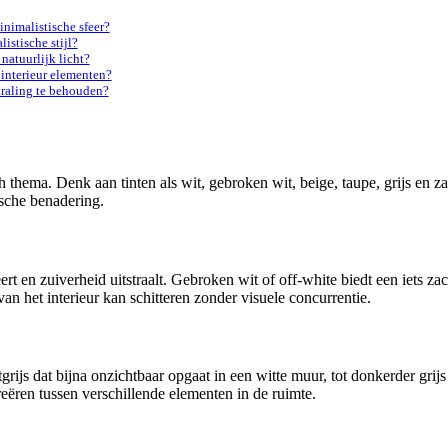
inimalistische sfeer?
istische stijl?
natuurlijk licht?
interieur elementen?
traling te behouden?
thema. Denk aan tinten als wit, gebroken wit, beige, taupe, grijs en za
ische benadering.
ert en zuiverheid uitstraalt. Gebroken wit of off-white biedt een iets z
an het interieur kan schitteren zonder visuele concurrentie.
tgrijs dat bijna onzichtbaar opgaat in een witte muur, tot donkerder gri
ëren tussen verschillende elementen in de ruimte.