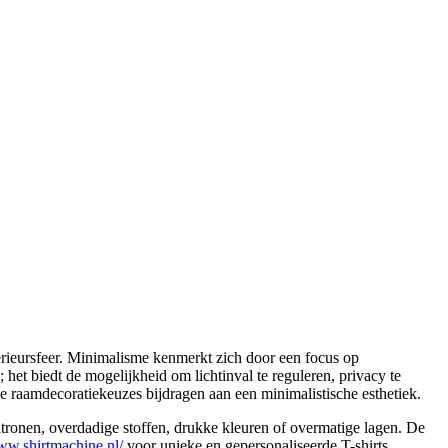
erieursfeer. Minimalisme kenmerkt zich door een focus op
 het biedt de mogelijkheid om lichtinval te reguleren, privacy te
e raamdecoratiekeuzes bijdragen aan een minimalistische esthetiek.
patronen, overdadige stoffen, drukke kleuren of overmatige lagen. De
www.shirtmachine.nl/
voor unieke en gepersonaliseerde T-shirts.