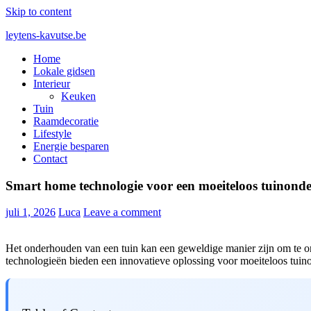
Skip to content
leytens-kavutse.be
Home
Blog interieurstyling: Hoe je kleur en textuur combineert
Lokale gidsen
Interieur
Keuken
Tuin
Raamdecoratie
Lifestyle
Energie besparen
Contact
Smart home technologie voor een moeiteloos tuinond
juli 1, 2026
Luca
Leave a comment
Het onderhouden van een tuin kan een geweldige manier zijn om te ont
technologieën bieden een innovatieve oplossing voor moeiteloos tui