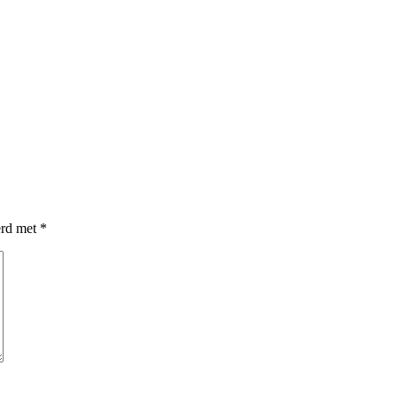
erd met
*