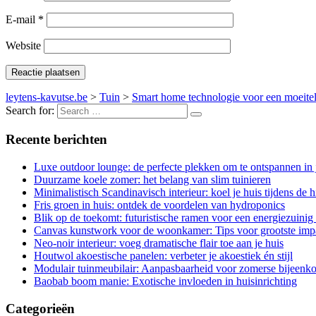
E-mail
*
Website
leytens-kavutse.be
>
Tuin
>
Smart home technologie voor een moeite
Search for:
Recente berichten
Luxe outdoor lounge: de perfecte plekken om te ontspannen in j
Duurzame koele zomer: het belang van slim tuinieren
Minimalistisch Scandinavisch interieur: koel je huis tijdens de hi
Fris groen in huis: ontdek de voordelen van hydroponics
Blik op de toekomt: futuristische ramen voor een energiezuinig
Canvas kunstwork voor de woonkamer: Tips voor grootste imp
Neo-noir interieur: voeg dramatische flair toe aan je huis
Houtwol akoestische panelen: verbeter je akoestiek én stijl
Modulair tuinmeubilair: Aanpasbaarheid voor zomerse bijeenk
Baobab boom manie: Exotische invloeden in huisinrichting
Categorieën