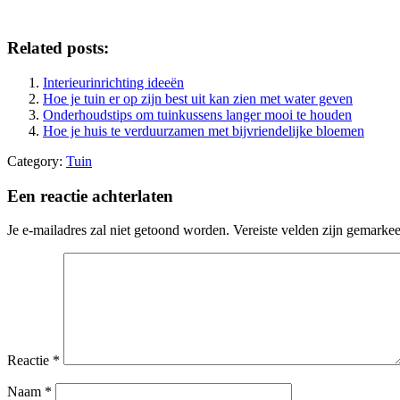
Related posts:
Interieurinrichting ideeën
Hoe je tuin er op zijn best uit kan zien met water geven
Onderhoudstips om tuinkussens langer mooi te houden
Hoe je huis te verduurzamen met bijvriendelijke bloemen
Category:
Tuin
Een reactie achterlaten
Je e-mailadres zal niet getoond worden.
Vereiste velden zijn gemarke
Reactie
*
Naam
*