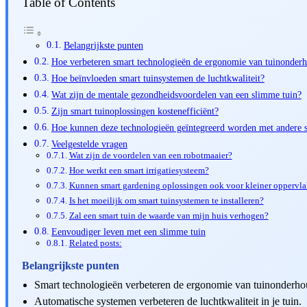
Table of Contents
Belangrijkste punten
Hoe verbeteren smart technologieën de ergonomie van tuinonder
Hoe beïnvloeden smart tuinsystemen de luchtkwaliteit?
Wat zijn de mentale gezondheidsvoordelen van een slimme tuin?
Zijn smart tuinoplossingen kostenefficiënt?
Hoe kunnen deze technologieën geïntegreerd worden met andere 
Veelgestelde vragen
Wat zijn de voordelen van een robotmaaier?
Hoe werkt een smart irrigatiesysteem?
Kunnen smart gardening oplossingen ook voor kleiner oppervl
Is het moeilijk om smart tuinsystemen te installeren?
Zal een smart tuin de waarde van mijn huis verhogen?
Eenvoudiger leven met een slimme tuin
Related posts:
Belangrijkste punten
Smart technologieën verbeteren de ergonomie van tuinonderho
Automatische systemen verbeteren de luchtkwaliteit in je tuin.