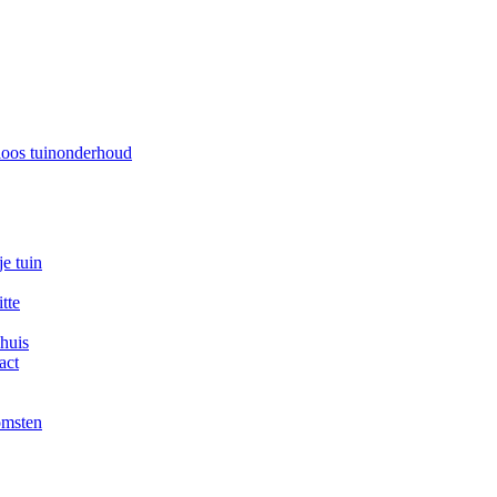
loos tuinonderhoud
e tuin
tte
 huis
act
omsten