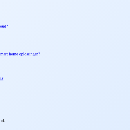
houd?
smart home oplossingen?
ak?
ud.