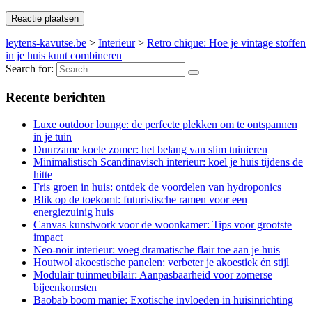
leytens-kavutse.be
>
Interieur
>
Retro chique: Hoe je vintage stoffen
in je huis kunt combineren
Search for:
Recente berichten
Luxe outdoor lounge: de perfecte plekken om te ontspannen
in je tuin
Duurzame koele zomer: het belang van slim tuinieren
Minimalistisch Scandinavisch interieur: koel je huis tijdens de
hitte
Fris groen in huis: ontdek de voordelen van hydroponics
Blik op de toekomt: futuristische ramen voor een
energiezuinig huis
Canvas kunstwork voor de woonkamer: Tips voor grootste
impact
Neo-noir interieur: voeg dramatische flair toe aan je huis
Houtwol akoestische panelen: verbeter je akoestiek én stijl
Modulair tuinmeubilair: Aanpasbaarheid voor zomerse
bijeenkomsten
Baobab boom manie: Exotische invloeden in huisinrichting