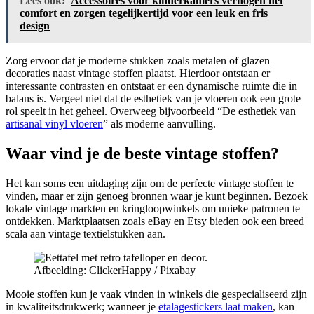
Lees ook:
Accessoires voor kinderkamers verhogen het
comfort en zorgen tegelijkertijd voor een leuk en fris
design
Zorg ervoor dat je moderne stukken zoals metalen of glazen
decoraties naast vintage stoffen plaatst. Hierdoor ontstaan er
interessante contrasten en ontstaat er een dynamische ruimte die in
balans is. Vergeet niet dat de esthetiek van je vloeren ook een grote
rol speelt in het geheel. Overweeg bijvoorbeeld “De esthetiek van
artisanal vinyl vloeren
” als moderne aanvulling.
Waar vind je de beste vintage stoffen?
Het kan soms een uitdaging zijn om de perfecte vintage stoffen te
vinden, maar er zijn genoeg bronnen waar je kunt beginnen. Bezoek
lokale vintage markten en kringloopwinkels om unieke patronen te
ontdekken. Marktplaatsen zoals eBay en Etsy bieden ook een breed
scala aan vintage textielstukken aan.
Afbeelding: ClickerHappy / Pixabay
Mooie stoffen kun je vaak vinden in winkels die gespecialiseerd zijn
in kwaliteitsdrukwerk; wanneer je
etalagestickers laat maken
, kan