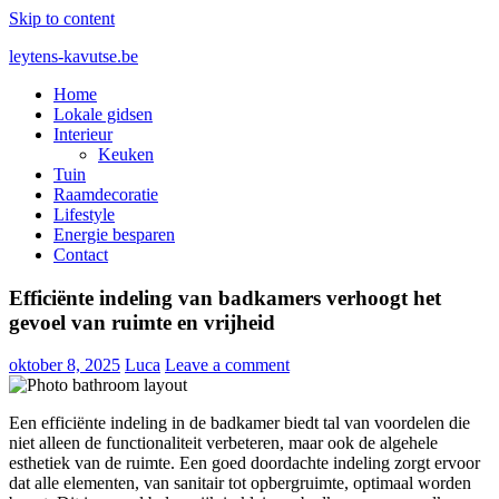
Skip to content
leytens-kavutse.be
Home
Blog interieurstyling: Hoe je kleur en textuur combineert
Lokale gidsen
Interieur
Keuken
Tuin
Raamdecoratie
Lifestyle
Energie besparen
Contact
Efficiënte indeling van badkamers verhoogt het
gevoel van ruimte en vrijheid
oktober 8, 2025
Luca
Leave a comment
Een efficiënte indeling in de badkamer biedt tal van voordelen die
niet alleen de functionaliteit verbeteren, maar ook de algehele
esthetiek van de ruimte. Een goed doordachte indeling zorgt ervoor
dat alle elementen, van sanitair tot opbergruimte, optimaal worden