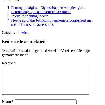
Foto op plexiglas – Eigenschappen van plexiglas!
Fotobehang op maat : voor iedere ruimte
Interieurinrichting ideeën
Hoe je acrylglas bergkunst harmonieus combineert met
meubels en woonaccessoires
Category:
Interieur
Een reactie achterlaten
Je e-mailadres zal niet getoond worden.
Vereiste velden zijn
gemarkeerd met
*
Reactie
*
Naam
*