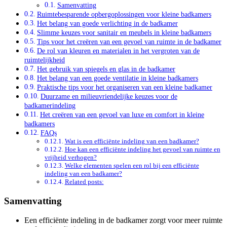
Samenvatting
Ruimtebesparende opbergoplossingen voor kleine badkamers
Het belang van goede verlichting in de badkamer
Slimme keuzes voor sanitair en meubels in kleine badkamers
Tips voor het creëren van een gevoel van ruimte in de badkamer
De rol van kleuren en materialen in het vergroten van de
ruimtelijkheid
Het gebruik van spiegels en glas in de badkamer
Het belang van een goede ventilatie in kleine badkamers
Praktische tips voor het organiseren van een kleine badkamer
Duurzame en milieuvriendelijke keuzes voor de
badkamerindeling
Het creëren van een gevoel van luxe en comfort in kleine
badkamers
FAQs
Wat is een efficiënte indeling van een badkamer?
Hoe kan een efficiënte indeling het gevoel van ruimte en
vrijheid verhogen?
Welke elementen spelen een rol bij een efficiënte
indeling van een badkamer?
Related posts:
Samenvatting
Een efficiënte indeling in de badkamer zorgt voor meer ruimte