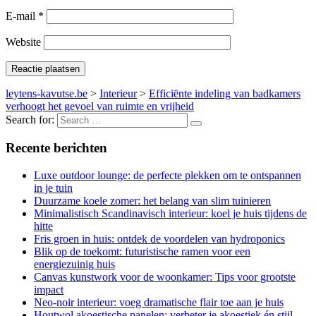
E-mail
*
Website
leytens-kavutse.be
>
Interieur
>
Efficiënte indeling van badkamers
verhoogt het gevoel van ruimte en vrijheid
Search for:
Recente berichten
Luxe outdoor lounge: de perfecte plekken om te ontspannen
in je tuin
Duurzame koele zomer: het belang van slim tuinieren
Minimalistisch Scandinavisch interieur: koel je huis tijdens de
hitte
Fris groen in huis: ontdek de voordelen van hydroponics
Blik op de toekomt: futuristische ramen voor een
energiezuinig huis
Canvas kunstwork voor de woonkamer: Tips voor grootste
impact
Neo-noir interieur: voeg dramatische flair toe aan je huis
Houtwol akoestische panelen: verbeter je akoestiek én stijl