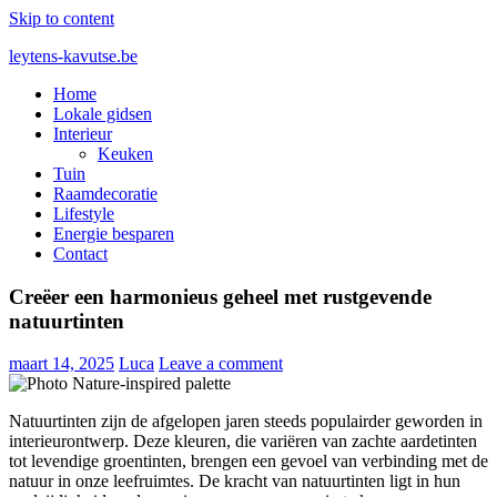
Skip to content
leytens-kavutse.be
Home
Blog interieurstyling: Hoe je kleur en textuur combineert
Lokale gidsen
Interieur
Keuken
Tuin
Raamdecoratie
Lifestyle
Energie besparen
Contact
Creëer een harmonieus geheel met rustgevende
natuurtinten
maart 14, 2025
Luca
Leave a comment
Natuurtinten zijn de afgelopen jaren steeds populairder geworden in
interieurontwerp. Deze kleuren, die variëren van zachte aardetinten
tot levendige groentinten, brengen een gevoel van verbinding met de
natuur in onze leefruimtes. De kracht van natuurtinten ligt in hun