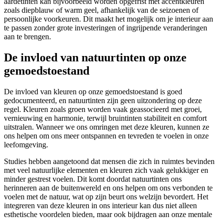
aardetinten kan bijvoorbeeld worden opgefrist met accentkleuren
zoals diepblauw of warm geel, afhankelijk van de seizoenen of
persoonlijke voorkeuren. Dit maakt het mogelijk om je interieur aan
te passen zonder grote investeringen of ingrijpende veranderingen
aan te brengen.
De invloed van natuurtinten op onze
gemoedstoestand
De invloed van kleuren op onze gemoedstoestand is goed
gedocumenteerd, en natuurtinten zijn geen uitzondering op deze
regel. Kleuren zoals groen worden vaak geassocieerd met groei,
vernieuwing en harmonie, terwijl bruintinten stabiliteit en comfort
uitstralen. Wanneer we ons omringen met deze kleuren, kunnen ze
ons helpen om ons meer ontspannen en tevreden te voelen in onze
leefomgeving.
Studies hebben aangetoond dat mensen die zich in ruimtes bevinden
met veel natuurlijke elementen en kleuren zich vaak gelukkiger en
minder gestrest voelen. Dit komt doordat natuurtinten ons
herinneren aan de buitenwereld en ons helpen om ons verbonden te
voelen met de natuur, wat op zijn beurt ons welzijn bevordert. Het
integreren van deze kleuren in ons interieur kan dus niet alleen
esthetische voordelen bieden, maar ook bijdragen aan onze mentale