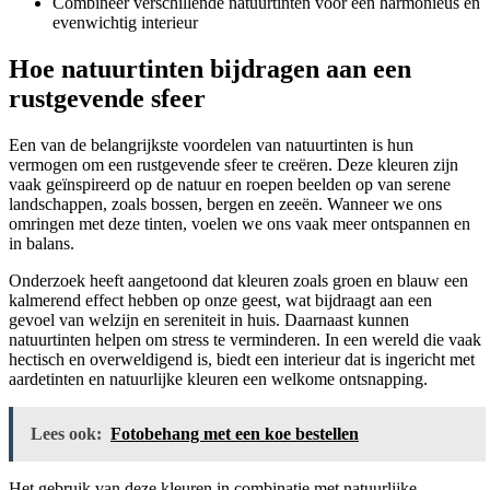
Combineer verschillende natuurtinten voor een harmonieus en
evenwichtig interieur
Hoe natuurtinten bijdragen aan een
rustgevende sfeer
Een van de belangrijkste voordelen van natuurtinten is hun
vermogen om een rustgevende sfeer te creëren. Deze kleuren zijn
vaak geïnspireerd op de natuur en roepen beelden op van serene
landschappen, zoals bossen, bergen en zeeën. Wanneer we ons
omringen met deze tinten, voelen we ons vaak meer ontspannen en
in balans.
Onderzoek heeft aangetoond dat kleuren zoals groen en blauw een
kalmerend effect hebben op onze geest, wat bijdraagt aan een
gevoel van welzijn en sereniteit in huis. Daarnaast kunnen
natuurtinten helpen om stress te verminderen. In een wereld die vaak
hectisch en overweldigend is, biedt een interieur dat is ingericht met
aardetinten en natuurlijke kleuren een welkome ontsnapping.
Lees ook:
Fotobehang met een koe bestellen
Het gebruik van deze kleuren in combinatie met natuurlijke