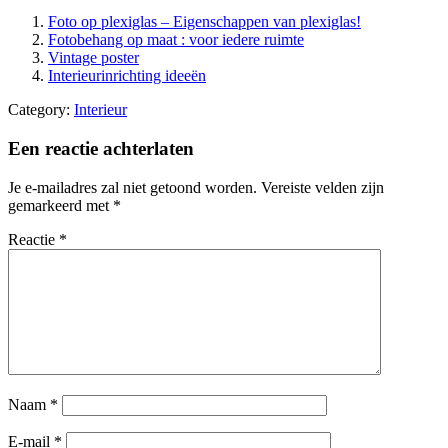
Foto op plexiglas – Eigenschappen van plexiglas!
Fotobehang op maat : voor iedere ruimte
Vintage poster
Interieurinrichting ideeën
Category:
Interieur
Een reactie achterlaten
Je e-mailadres zal niet getoond worden.
Vereiste velden zijn
gemarkeerd met
*
Reactie
*
Naam
*
E-mail
*