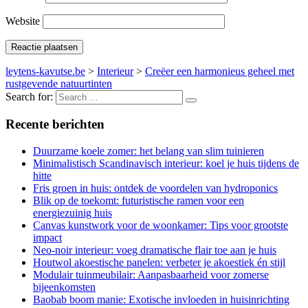
Website
leytens-kavutse.be
>
Interieur
>
Creëer een harmonieus geheel met
rustgevende natuurtinten
Search for:
Recente berichten
Duurzame koele zomer: het belang van slim tuinieren
Minimalistisch Scandinavisch interieur: koel je huis tijdens de
hitte
Fris groen in huis: ontdek de voordelen van hydroponics
Blik op de toekomt: futuristische ramen voor een
energiezuinig huis
Canvas kunstwork voor de woonkamer: Tips voor grootste
impact
Neo-noir interieur: voeg dramatische flair toe aan je huis
Houtwol akoestische panelen: verbeter je akoestiek én stijl
Modulair tuinmeubilair: Aanpasbaarheid voor zomerse
bijeenkomsten
Baobab boom manie: Exotische invloeden in huisinrichting