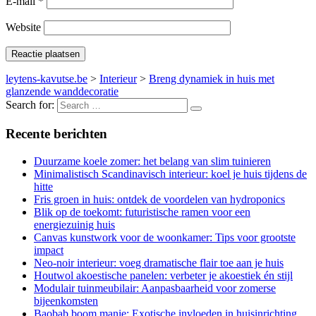
E-mail
*
Website
leytens-kavutse.be
>
Interieur
>
Breng dynamiek in huis met
glanzende wanddecoratie
Search for:
Recente berichten
Duurzame koele zomer: het belang van slim tuinieren
Minimalistisch Scandinavisch interieur: koel je huis tijdens de
hitte
Fris groen in huis: ontdek de voordelen van hydroponics
Blik op de toekomt: futuristische ramen voor een
energiezuinig huis
Canvas kunstwork voor de woonkamer: Tips voor grootste
impact
Neo-noir interieur: voeg dramatische flair toe aan je huis
Houtwol akoestische panelen: verbeter je akoestiek én stijl
Modulair tuinmeubilair: Aanpasbaarheid voor zomerse
bijeenkomsten
Baobab boom manie: Exotische invloeden in huisinrichting