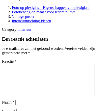
Foto op plexiglas – Eigenschappen van plexiglas!
Fotobehang op maat : voor iedere ruimte
Vintage poster
Interieurinrichting ideeën
Category:
Interieur
Een reactie achterlaten
Je e-mailadres zal niet getoond worden.
Vereiste velden zijn
gemarkeerd met
*
Reactie
*
Naam
*