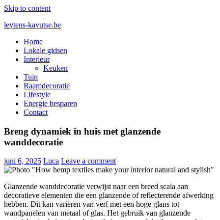
Skip to content
leytens-kavutse.be
Home
Blog interieurstyling: Hoe je kleur en textuur combineert
Lokale gidsen
Interieur
Keuken
Tuin
Raamdecoratie
Lifestyle
Energie besparen
Contact
Breng dynamiek in huis met glanzende
wanddecoratie
juni 6, 2025
Luca
Leave a comment
Glanzende wanddecoratie verwijst naar een breed scala aan
decoratieve elementen die een glanzende of reflecterende afwerking
hebben. Dit kan variëren van verf met een hoge glans tot
wandpanelen van metaal of glas. Het gebruik van glanzende