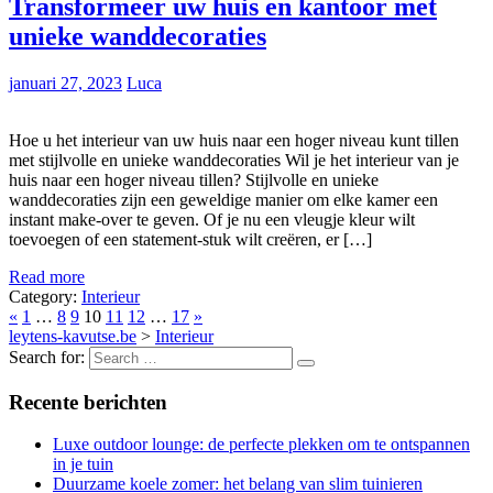
Transformeer uw huis en kantoor met
unieke wanddecoraties
januari 27, 2023
Luca
Hoe u het interieur van uw huis naar een hoger niveau kunt tillen
met stijlvolle en unieke wanddecoraties Wil je het interieur van je
huis naar een hoger niveau tillen? Stijlvolle en unieke
wanddecoraties zijn een geweldige manier om elke kamer een
instant make-over te geven. Of je nu een vleugje kleur wilt
toevoegen of een statement-stuk wilt creëren, er […]
Read more
Category:
Interieur
«
1
…
8
9
10
11
12
…
17
»
leytens-kavutse.be
>
Interieur
Search for:
Recente berichten
Luxe outdoor lounge: de perfecte plekken om te ontspannen
in je tuin
Duurzame koele zomer: het belang van slim tuinieren