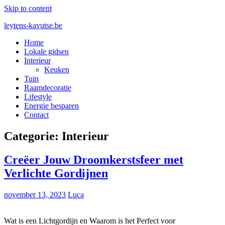
Skip to content
leytens-kavutse.be
Home
Blog interieurstyling: Hoe je kleur en textuur combineert
Lokale gidsen
Interieur
Keuken
Tuin
Raamdecoratie
Lifestyle
Energie besparen
Contact
Categorie:
Interieur
Creëer Jouw Droomkerstsfeer met
Verlichte Gordijnen
november 13, 2023
Luca
Wat is een Lichtgordijn en Waarom is het Perfect voor