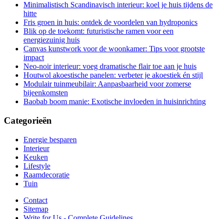
Minimalistisch Scandinavisch interieur: koel je huis tijdens de
hitte
Fris groen in huis: ontdek de voordelen van hydroponics
Blik op de toekomt: futuristische ramen voor een
energiezuinig huis
Canvas kunstwork voor de woonkamer: Tips voor grootste
impact
Neo-noir interieur: voeg dramatische flair toe aan je huis
Houtwol akoestische panelen: verbeter je akoestiek én stijl
Modulair tuinmeubilair: Aanpasbaarheid voor zomerse
bijeenkomsten
Baobab boom manie: Exotische invloeden in huisinrichting
Categorieën
Energie besparen
Interieur
Keuken
Lifestyle
Raamdecoratie
Tuin
Contact
Sitemap
Write for Us - Complete Guidelines